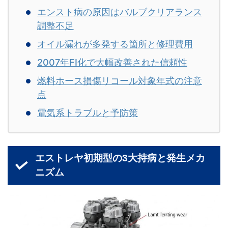
エンスト病の原因はバルブクリアランス
調整不足
オイル漏れが多発する箇所と修理費用
2007年FI化で大幅改善された信頼性
燃料ホース損傷リコール対象年式の注意
点
電気系トラブルと予防策
エストレヤ初期型の3大持病と発生メカ
ニズム