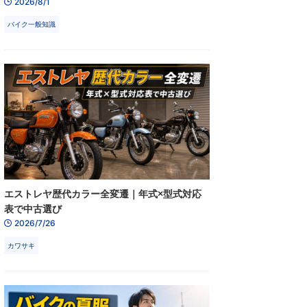
2026/8/1
バイク一般知識
エストレヤ歴代カラー全変遷｜年式×型式対応
表で中古選び
2026/7/26
カワサキ