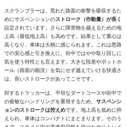
スクランブラーは、荒れた路面の衝撃を吸収するた
めにサスペンションの
ストローク（作動量）が長く
設定されています。さらに障害物を越えるための地
上高（最低地上高）も高めです。結果として重心は
高くなり、車体は大柄に感じられます。これは悪路
での安心感と引き換えに、街中ではやや取り回しに
気を使う特性とも言えます。大きな段差やポットホ
ール（路面の陥没）を気にせず越えていける快適さ
は、長いストロークがあってこそです。
対するトラッカーは、平坦なダートコースや街中で
の俊敏なハンドリングを重視するため、
サスペンシ
ョンのストロークは控えめ
です。地上高も低めに抑
えられ、車体はコンパクトにまとまります。そのう
えで、スライド中の直進安定性を保つために
トレイ