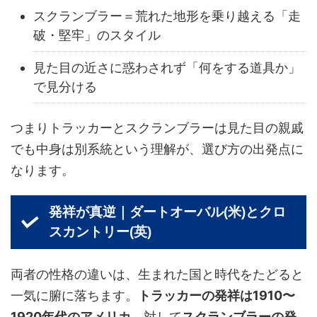
スクランブラー＝荒れた地形を乗り越える「走
破・堅牢」のスタイル
見た目の近さに惑わされず「何をする道具か」
で見分ける
つまり
トラッカーとスクランブラーは見た目の親戚
でも中身は別系統
という理解が、選び方の出発点に
なります。
発祥が真逆｜ダートオーバル(米)とクロ
スカントリー(英)
両者の性格の違いは、生まれた国と時代をたどると
一気に腑に落ちます。
トラッカーの発祥は1910〜
1920年代のアメリカ
、対して
スクランブラーの発