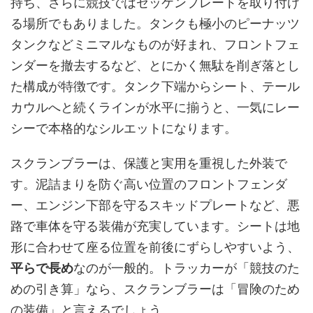
持ち、さらに競技ではゼッケンプレートを取り付け
る場所でもありました。タンクも極小の
ピーナッツ
タンク
などミニマルなものが好まれ、フロントフェ
ンダーを撤去するなど、とにかく無駄を削ぎ落とし
た構成が特徴です。タンク下端からシート、テール
カウルへと続くラインが水平に揃うと、一気にレー
シーで本格的なシルエットになります。
スクランブラーは、保護と実用を重視した外装で
す。泥詰まりを防ぐ高い位置のフロントフェンダ
ー、エンジン下部を守るスキッドプレートなど、悪
路で車体を守る装備が充実しています。シートは地
形に合わせて座る位置を前後にずらしやすいよう、
平らで長め
なのが一般的。トラッカーが「競技のた
めの引き算」なら、スクランブラーは「冒険のため
の装備」と言えるでしょう。