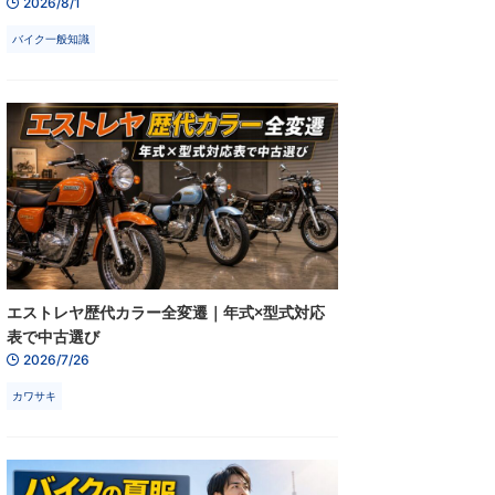
2026/8/1
バイク一般知識
エストレヤ歴代カラー全変遷｜年式×型式対応
表で中古選び
2026/7/26
カワサキ