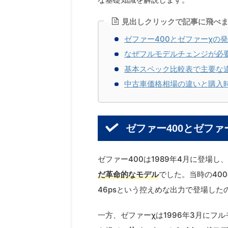
見出しクリックで記事に飛べ
ゼファー400とゼファーχの
なぜフルモデルチェンジが必
基本スペック比較表で主要な
中古車価格相場の違いと購入
ゼファー400とゼフ
ゼファー400は1989年4月に登場し、
だ革命的なモデル
でした。当時の40
46psという控えめな出力で登場した
一方、ゼファーχは1996年3月にフ