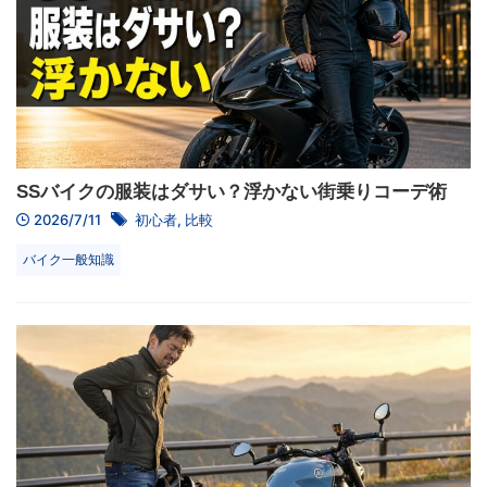
SSバイクの服装はダサい？浮かない街乗りコーデ術
2026/7/11
初心者
,
比較
バイク一般知識