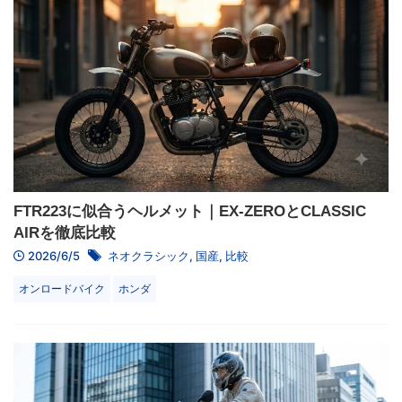
FTR223に似合うヘルメット｜EX-ZEROとCLASSIC
AIRを徹底比較
2026/6/5
ネオクラシック
,
国産
,
比較
オンロードバイク
ホンダ