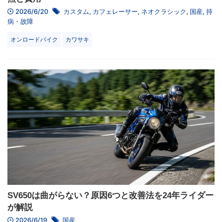
2026/6/20
カスタム
,
カフェレーサー
,
ネオクラシック
,
国産
,
持
病・故障
オンロードバイク
カワサキ
SV650は曲がらない？原因6つと改善法を24年ライダー
が解説
2026/6/19
国産