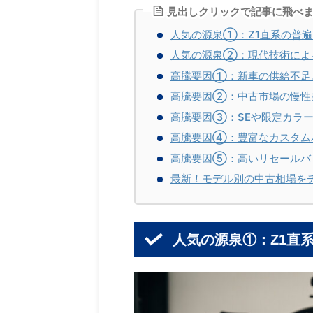
見出しクリックで記事に飛べ
人気の源泉①：Z1直系の普
人気の源泉②：現代技術によ
高騰要因①：新車の供給不足
高騰要因②：中古市場の慢性
高騰要因③：SEや限定カラー
高騰要因④：豊富なカスタム
高騰要因⑤：高いリセールバ
最新！モデル別の中古相場をチェ
人気の源泉①：Z1直