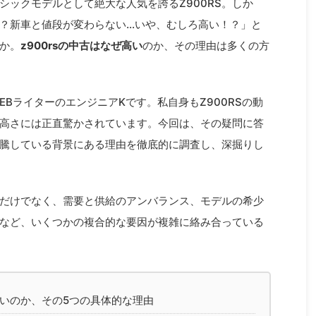
シックモデルとして絶大な人気を誇るZ900RS。しか
？新車と値段が変わらない…いや、むしろ高い！？」と
か。
z900rsの中古はなぜ高い
のか、その理由は多くの方
BライターのエンジニアKです。私自身もZ900RSの動
高さには正直驚かされています。今回は、その疑問に答
が高騰している背景にある理由を徹底的に調査し、深掘りし
だけでなく、需要と供給のアンバランス、モデルの希少
など、いくつかの複合的な要因が複雑に絡み合っている
高いのか、その5つの具体的な理由