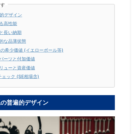
ます
遍的デザイン
る高性能
と長い納期
的な品薄状態
の希少価値 (イエローボール等)
パーツと付加価値
リューと資産価値
ック (SE相場含)
系の普遍的デザイン